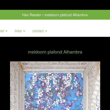
Han Reeder
meidoorn plafond Alhambra
nkel
links
contact
meidoorn plafond Alhambra