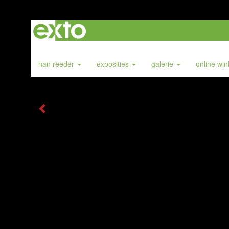
han reeder
exposities
galerie
online wi