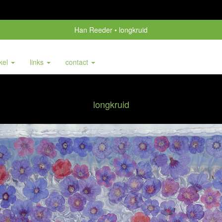
Han Reeder
longkruid
nkel
links
contact
longkruid