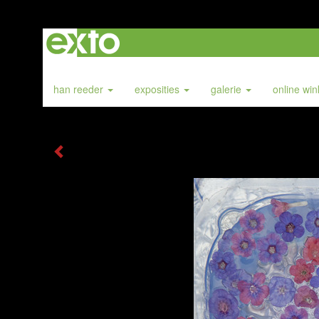
han reeder
exposities
galerie
online wi