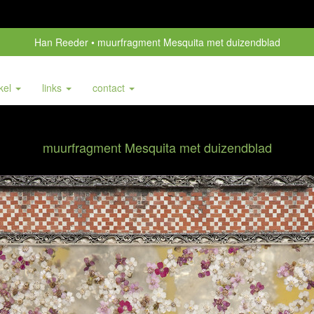
Han Reeder
muurfragment Mesquita met duizendblad
nkel
links
contact
muurfragment Mesquita met duizendblad