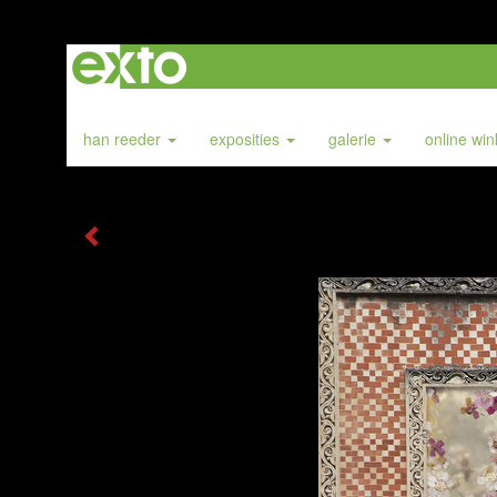
han reeder
exposities
galerie
online wi