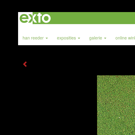
han reeder
exposities
galerie
online wi