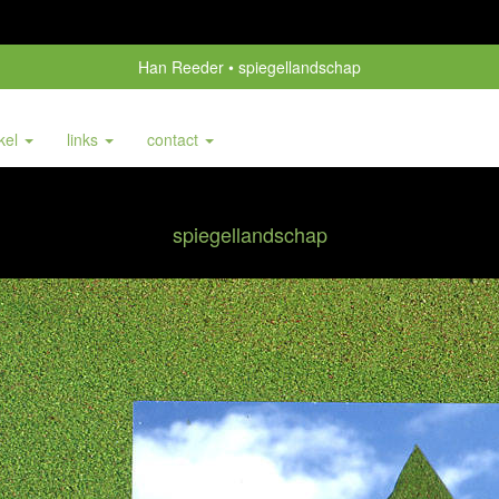
Han Reeder
spiegellandschap
nkel
links
contact
spiegellandschap