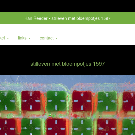
Han Reeder
stilleven met bloempotjes 1597
nkel
links
contact
stilleven met bloempotjes 1597