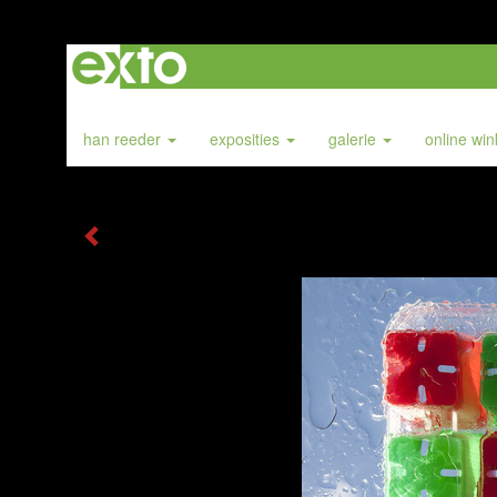
han reeder
exposities
galerie
online wi